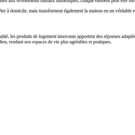
ngeantes aux revêtements muraux numériques, chaque élément peut être m
tre à domicile, mais transforment également la maison en un véritable re
nnalité, les produits de logement innovants apportent des réponses adaptée
ien, rendant nos espaces de vie plus agréables et pratiques.