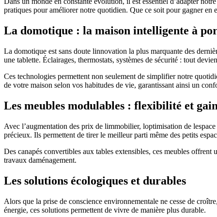
Dans un monde en constante évolution, il est essentiel d’adapter no
pratiques pour améliorer notre quotidien. Que ce soit pour gagner en e
La domotique : la maison intelligente à po
La domotique est sans doute linnovation la plus marquante des dernièr
une tablette. Éclairages, thermostats, systèmes de sécurité : tout devient
Ces technologies permettent non seulement de simplifier notre quotidie
de votre maison selon vos habitudes de vie, garantissant ainsi un confo
Les meubles modulables : flexibilité et gai
Avec l’augmentation des prix de limmobilier, loptimisation de lespace
précieux. Ils permettent de tirer le meilleur parti même des petits espac
Des canapés convertibles aux tables extensibles, ces meubles offrent 
travaux daménagement.
Les solutions écologiques et durables
Alors que la prise de conscience environnementale ne cesse de croîtr
énergie, ces solutions permettent de vivre de manière plus durable.