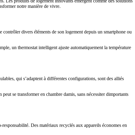
ins. Les produits de logement innovants émergent comme des solutions
ansformer notre manière de vivre.
 de contrôler divers éléments de son logement depuis un smartphone ou
emple, un thermostat intelligent ajuste automatiquement la température
les, qui s’adaptent à différentes configurations, sont des alliés
on peut se transformer en chambre damis, sans nécessiter dimportants
o-responsabilité. Des matériaux recyclés aux appareils économes en