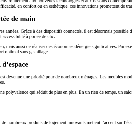
tre environnement aux nouvelles technologies et aux besoins contempora
fficacité, en confort ou en esthétique, ces innovations promettent de tr
rtée de main
es années. Grâce à des dispositifs connectés, il est désormais possible
 accessibilité à portée de clic.
n, mais aussi de réaliser des économies dénergie significatives. Par ex
rt optimal sans gaspillage.
n d’espace
 est devenue une priorité pour de nombreux ménages. Les meubles modulab
es.
une polyvalence qui séduit de plus en plus. En un rien de temps, un sal
e, de nombreux produits de logement innovants mettent l’accent sur l’éc