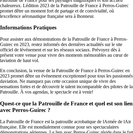
Patrouille de France pour ses paysages magnifiques et son accueil
chaleureux. Lédition 2023 de la Patrouille de France à Perros-Guirec
promet dêtre un moment fort de partage et de convivialité, où
lexcellence aéronautique française sera à lhonneur.
Informations Pratiques
Pour assister aux démonstrations de la Patrouille de France à Perros-
Guirec en 2023, restez informés des dernières actualités sur le site
officiel de lévénement et sur les réseaux sociaux. Prévoyez dès à
présent votre venue pour vivre des moments mémorables au cœur de
laviation de haut vol.
En conclusion, la venue de la Patrouille de France à Perros-Guirec en
2023 promet dêtre un événement exceptionnel pour tous les passionnés
daviation. Ne manquez pas cette occasion unique de vivre des
sensations fortes et de découvrir le talent incomparable des pilotes de la
Patrouille. À vos agendas, le spectacle est à venir!
Quest-ce que la Patrouille de France et quel est son lien
avec Perros-Guirec ?
La Patrouille de France est la patrouille acrobatique de lArmée de lAir
française. Elle est mondialement connue pour ses spectaculaires
démonstrations aériennes. Le lien avec Perros-Guirec réside dans le fait