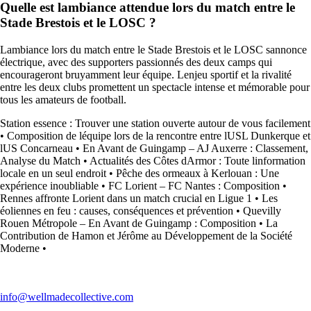
Quelle est lambiance attendue lors du match entre le
Stade Brestois et le LOSC ?
Lambiance lors du match entre le Stade Brestois et le LOSC sannonce
électrique, avec des supporters passionnés des deux camps qui
encourageront bruyamment leur équipe. Lenjeu sportif et la rivalité
entre les deux clubs promettent un spectacle intense et mémorable pour
tous les amateurs de football.
Station essence : Trouver une station ouverte autour de vous facilement
•
Composition de léquipe lors de la rencontre entre lUSL Dunkerque et
lUS Concarneau
•
En Avant de Guingamp – AJ Auxerre : Classement,
Analyse du Match
•
Actualités des Côtes dArmor : Toute linformation
locale en un seul endroit
•
Pêche des ormeaux à Kerlouan : Une
expérience inoubliable
•
FC Lorient – FC Nantes : Composition
•
Rennes affronte Lorient dans un match crucial en Ligue 1
•
Les
éoliennes en feu : causes, conséquences et prévention
•
Quevilly
Rouen Métropole – En Avant de Guingamp : Composition
•
La
Contribution de Hamon et Jérôme au Développement de la Société
Moderne
•
info@wellmadecollective.com